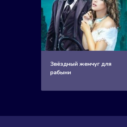
кона
Звёздный жемчуг для
рабыни