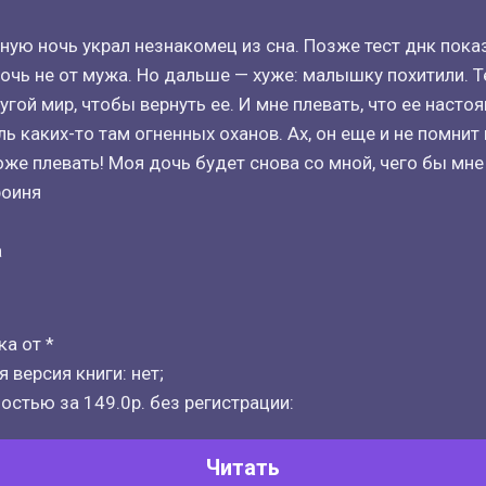
ую ночь украл незнакомец из сна. Позже тест днк показ
чь не от мужа. Но дальше — хуже: малышку похитили. Т
угой мир, чтобы вернуть ее. И мне плевать, что ее наст
ь каких-то там огненных оханов. Ах, он еще и не помнит
оже плевать! Моя дочь будет снова со мной, чего бы мне 
роиня
а
а от *
 версия книги: нет;
остью за 149.0р. без регистрации:
Читать