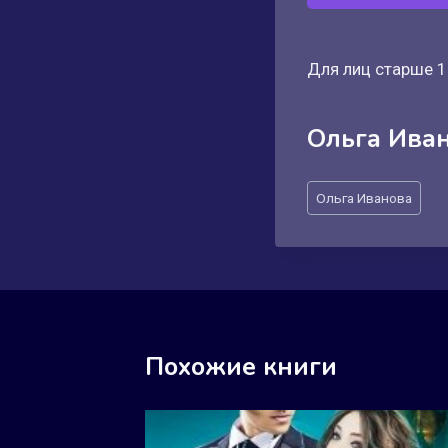
Для лиц старше 1
Ольга Ива
Метки
Ольга Иванова
записи:
Похожие книги