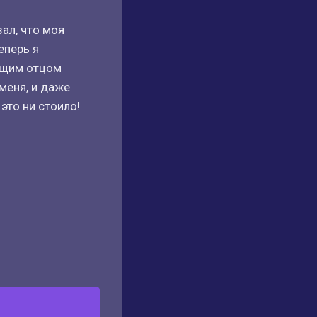
ал, что моя
еперь я
оящим отцом
 меня, и даже
это ни стоило!