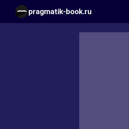
Перейти
pragmatik-book.ru
к
содержимому