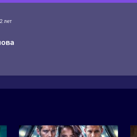
2 лет
нова