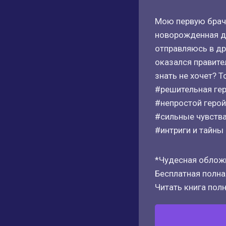
Мою первую брачн
новорожденная до
отправляюсь в др
оказался правител
знать не хочет? Т
#решительная ге
#непростой герой
#сильные чувств
#интриги и тайны
*Чудесная обложк
Бесплатная полная
Читать книга полн