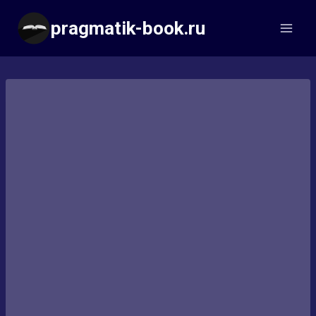
Перейти
pragmatik-book.ru
к
содержимому