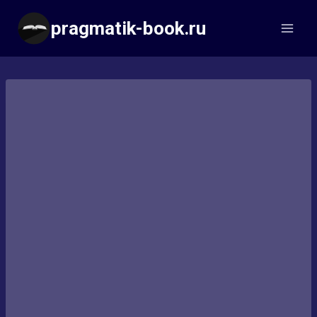
Перейти
pragmatik-book.ru
к
содержимому