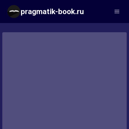
Перейти
pragmatik-book.ru
к
содержимому