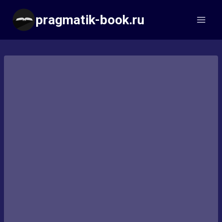
Перейти
pragmatik-book.ru
к
содержимому