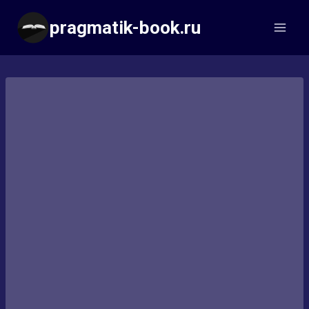
Перейти
pragmatik-book.ru
к
содержимому