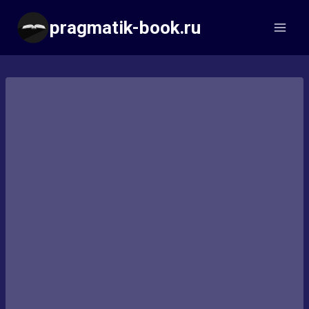
Перейти
pragmatik-book.ru
к
содержимому