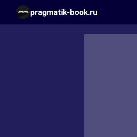
Перейти
pragmatik-book.ru
к
содержимому