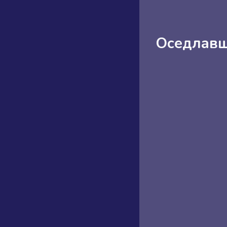
Оседлавш