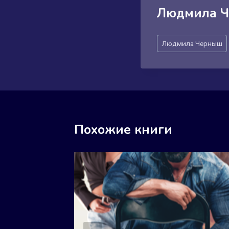
Людмила 
Метки
Людмила Черныш
записи:
Похожие книги