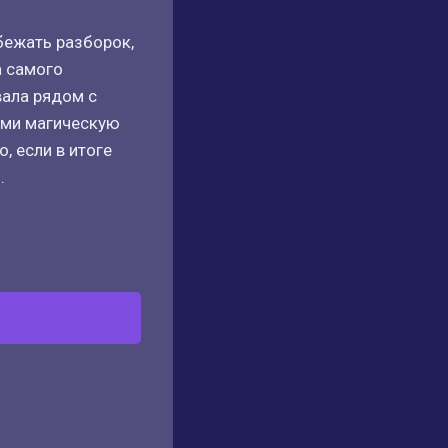
бежать разборок,
а самого
вала рядом с
нами магическую
, если в итоге
.