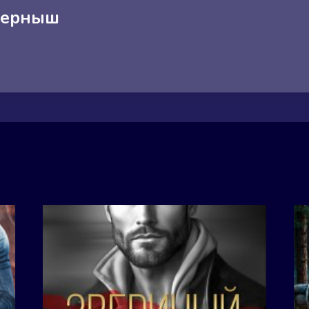
Черныш