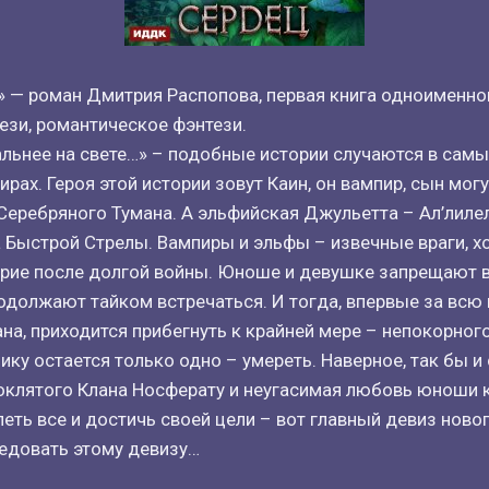
 — роман Дмитрия Распопова, первая книга одноименног
ези, романтическое фэнтези.
альнее на свете…» – подобные истории случаются в сам
ирах. Героя этой истории зовут Каин, он вампир, сын мо
Серебряного Тумана. А эльфийская Джульетта – Ал’лиле
Быстрой Стрелы. Вампиры и эльфы – извечные враги, хо
рие после долгой войны. Юноше и девушке запрещают в
родолжают тайком встречаться. И тогда, впервые за всю
на, приходится прибегнуть к крайней мере – непокорног
ику остается только одно – умереть. Наверное, так бы и 
оклятого Клана Носферату и неугасимая любовь юноши 
еть все и достичь своей цели – вот главный девиз ново
ледовать этому девизу…