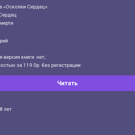
а «Осколки Сердец»:
 Сердец
смерти
рий
 версия книги: нет;
остью за 119.0р. без регистрации:
Читать
8 лет