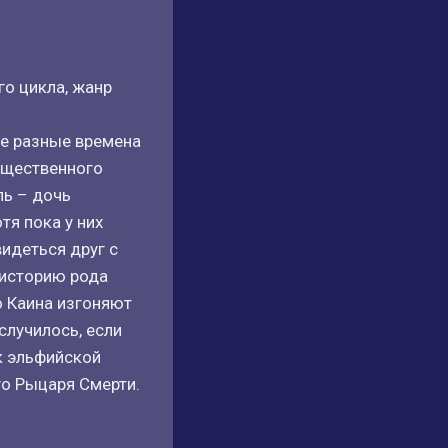
о цикла, жанр
ые разные времена
гущественного
ль – дочь
тя пока у них
идеться друг с
 историю рода
о Каина изгоняют
случилось, если
к эльфийской
го Рыцаря Смерти.