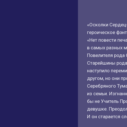
«Осколки Сердец»
героическое фэнт
«Нет повести печ
в самых разных м
Повелителя рода 
Старейшины рода 
наступило переми
другом, но они п
Серебряного Тума
из семьи. Изгнанн
бы не Учитель Пр
девушке. Преодол
И он старается с