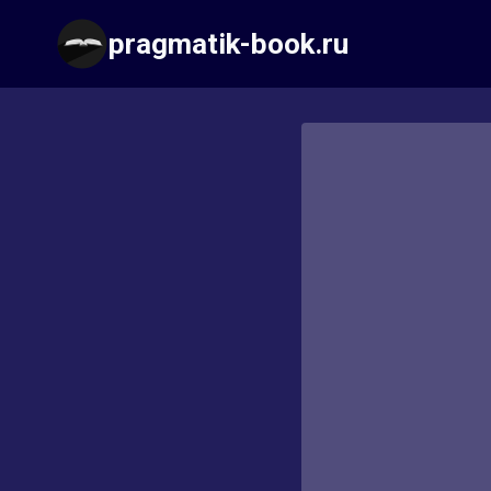
Перейти
pragmatik-book.ru
к
содержимому