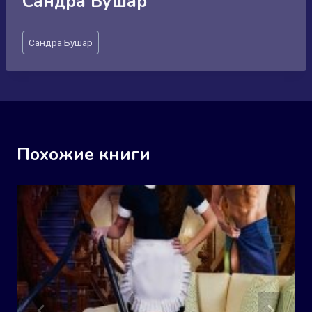
Сандра Бушар
Метки
Сандра Бушар
записи:
Похожие книги