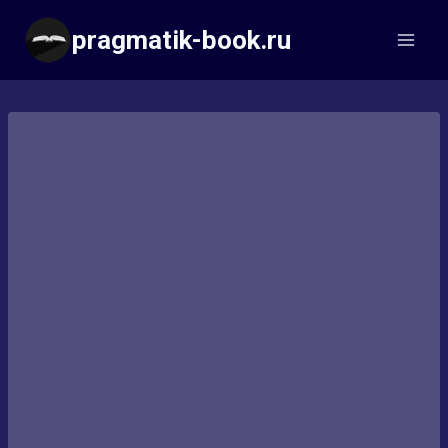
Перейти
pragmatik-book.ru
к
содержимому