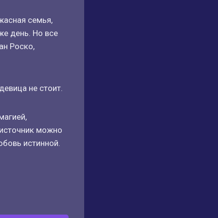
жасная семья,
е день. Но все
ан Роско,
девица не стоит.
магией,
 источник можно
юбовь истинной.