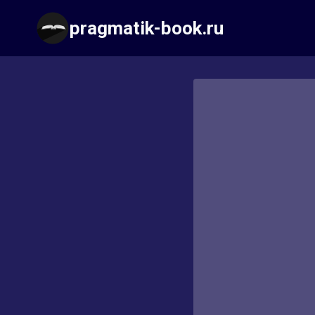
Перейти
pragmatik-book.ru
к
содержимому