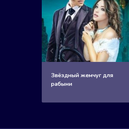
кона
Звёздный жемчуг для
рабыни