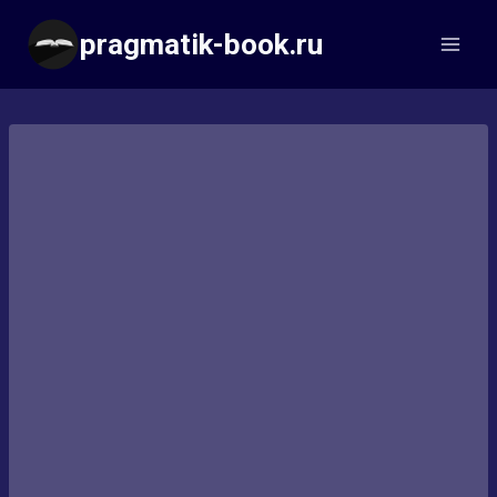
Перейти
pragmatik-book.ru
к
содержимому