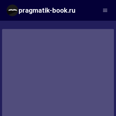
Перейти
pragmatik-book.ru
к
содержимому