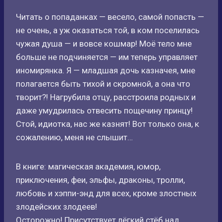
Читать о попаданках — весело, самой попасть —
не очень, а уж оказаться той, в ком поселилась
чужая душа — и вовсе кошмар! Моё тело мне
больше не подчиняется — им теперь управляет
иномирянка. Я — младшая дочь казначея, мне
полагается быть тихой и скромной, а она что
творит?! Нагрубила отцу, расстроила родных и
даже умудрилась отвесить пощечину принцу!
Стой, идиотка, нас же казнят! Вот только она, к
сожалению, меня не слышит…
В книге: магическая академия, юмор,
приключения, феи, эльфы, драконы, тролли,
любовь и хэппи-энд для всех, кроме злостных
злодейских злодеев!
Осторожно! Присутствует лёгкий стёб над