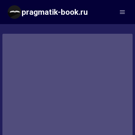
Перейти
pragmatik-book.ru
к
содержимому