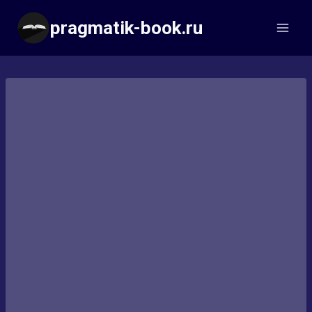
Перейти
pragmatik-book.ru
к
содержимому