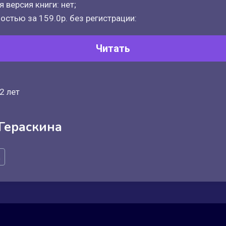
 версия книги: нет;
остью за 159.0р. без регистрации:
Читать
2 лет
Гераскина
а