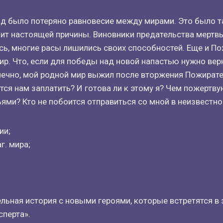
д было потеряно равновесие между мирами. Это было та
нит настоящей причины. Виновники предательства мертв
ь, многие расы лишились своих способностей. Еще и П
мир. Что, если для победы над новой напастью нужно ве
нечно, мой родной мир выжил после вторжения Пожирате
тся нам заплатить? И готова ли к этому я? Чем пожертв
ями? Кто не побоится отправиться со мной в неизвестно
ии;
г. мира;
льная история с новыми героями, которые встретятся в
перта».