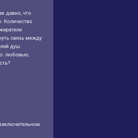
к давно, что
ы. Количество
ожиратели
рнуть связь между
лей душ.
ую: любовью,
сть?
 заключительном