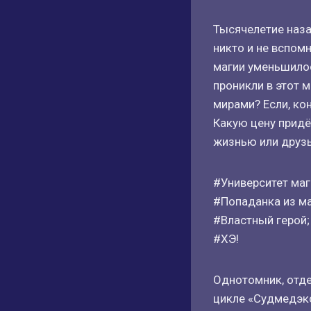
Тысячелетие наза
никто и не вспом
магии уменьшилос
проникли в этот 
мирами? Если, ко
Какую цену придё
жизнью или друзь
#Университет маг
#Попаданка из ма
#Властный герой;
#ХЭ!
Однотомник, отде
цикле «Судмедэкс