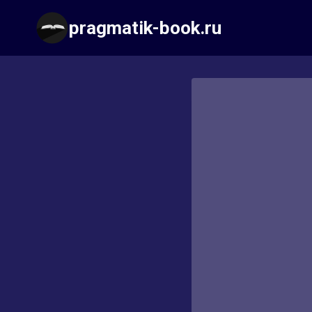
Перейти
pragmatik-book.ru
к
содержимому