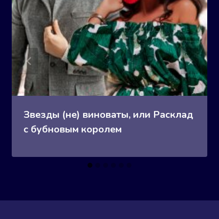
Звезды (не) виноваты, или Расклад
с бубновым королем