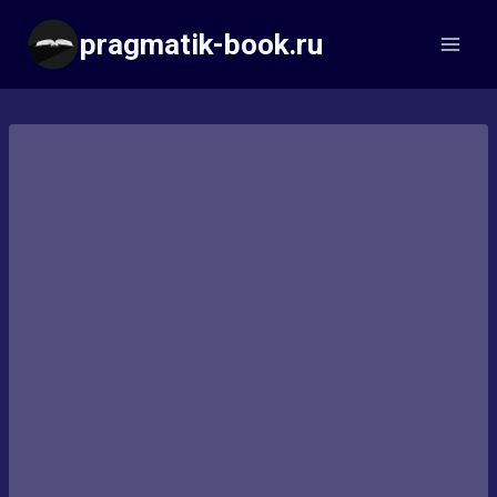
Перейти
pragmatik-book.ru
к
содержимому