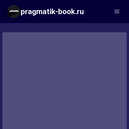
Перейти
pragmatik-book.ru
к
содержимому