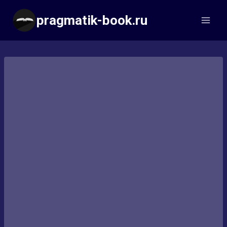
Перейти
pragmatik-book.ru
к
содержимому