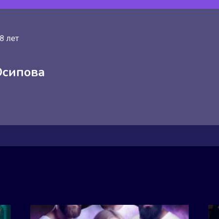
8 лет
Осипова