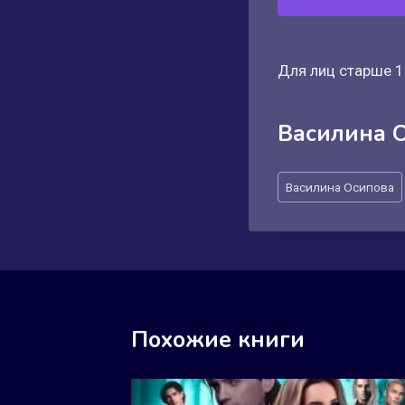
Для лиц старше 1
Василина 
Метки
Василина Осипова
записи:
Похожие книги