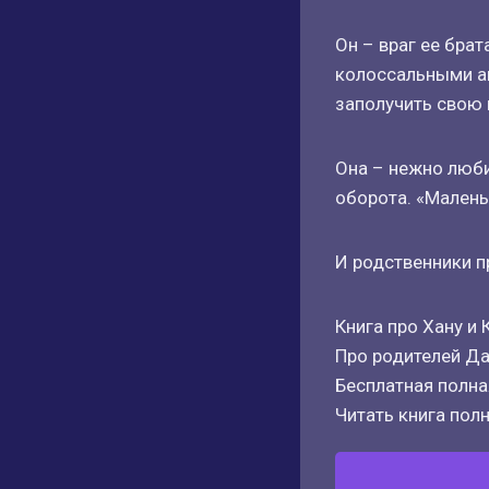
Он – враг ее брат
колоссальными ам
заполучить свою 
Она – нежно люби
оборота. «Малень
И родственники пр
Книга про Хану и
Про родителей Да
Бесплатная полная
Читать книга полн