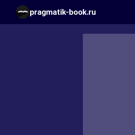
Перейти
pragmatik-book.ru
к
содержимому