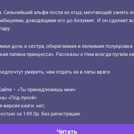
а. Сильнейший альфа после их отца, мечтающий занять ег
бициями, доводящими его до безумия . И он сделает вс
пару.
мая дочь и сестра, оберегаемая и лелеемая полукровка
кая папина принцесса». Рассказы о Нем всегда пугали ее
едпочтут умереть, чем отдать ее в лапы врага.
 Кайла – «Ты принадлежишь мне»
ны «Под луной»
 версия книги: нет;
остью за 149.0р. без регистрации:
Читать