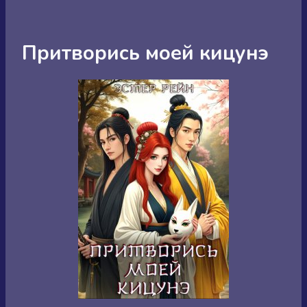
Притворись моей кицунэ