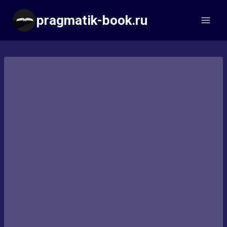
Перейти
pragmatik-book.ru
к
содержимому