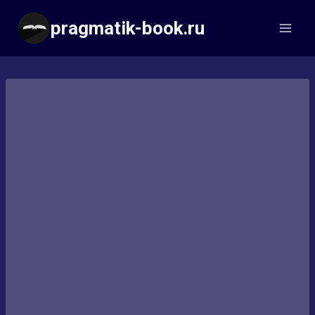
Перейти
pragmatik-book.ru
к
содержимому