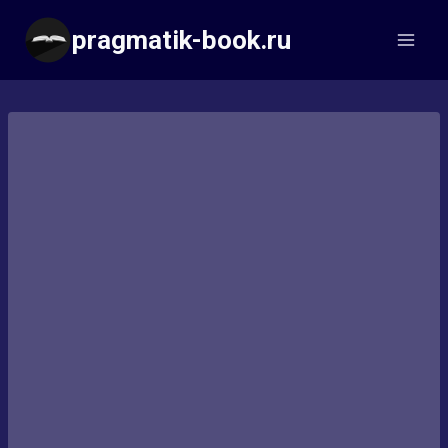
Перейти
pragmatik-book.ru
к
содержимому