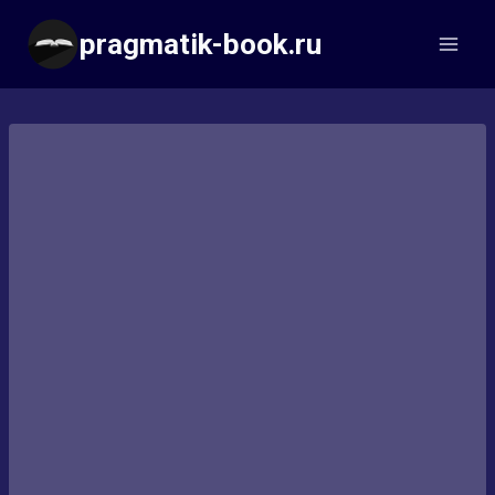
Перейти
pragmatik-book.ru
к
содержимому