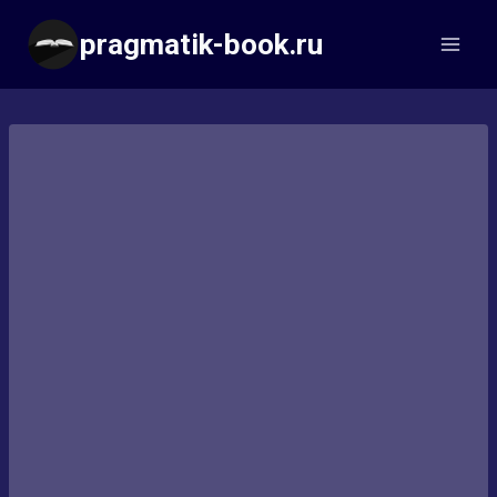
Перейти
pragmatik-book.ru
к
содержимому