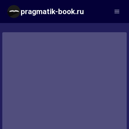
Перейти
pragmatik-book.ru
к
содержимому