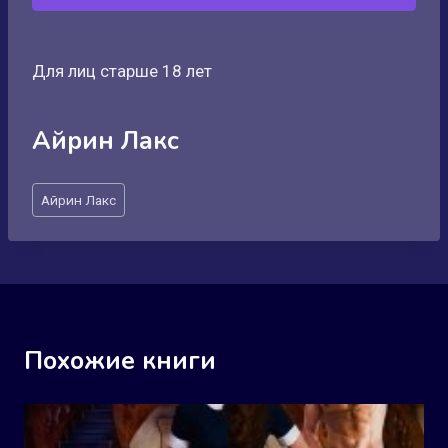
Для лиц старше 18 лет
Айрин Лакс
Метки
Айрин Лакс
записи:
Похожие книги