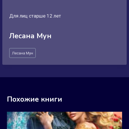
Для лиц старше 12 лет
Лесана Мун
Метки
Лесана Мун
записи:
Похожие книги