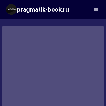
Перейти
pragmatik-book.ru
к
содержимому