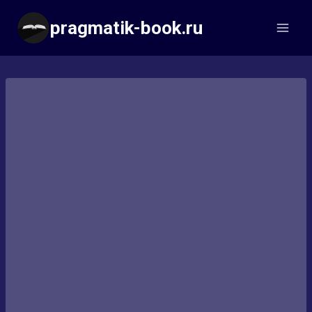
Перейти
pragmatik-book.ru
к
содержимому