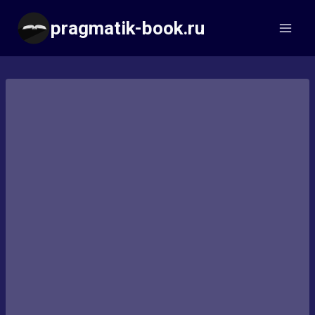
Перейти
pragmatik-book.ru
к
содержимому