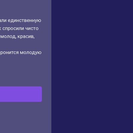
али единственную
к спросили чисто
 молод, красив,
торонится молодую