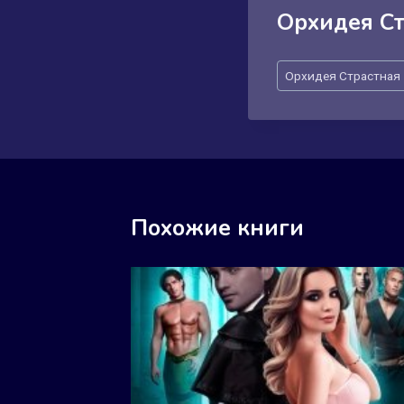
Орхидея Ст
Метки
Орхидея Страстная
записи:
Похожие книги