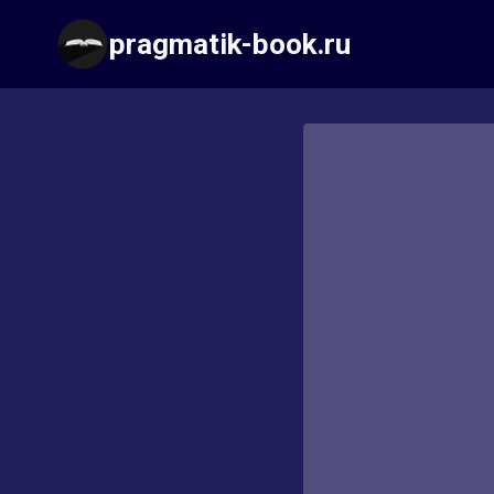
Перейти
pragmatik-book.ru
к
содержимому