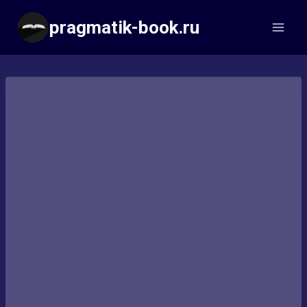
Перейти
pragmatik-book.ru
к
содержимому