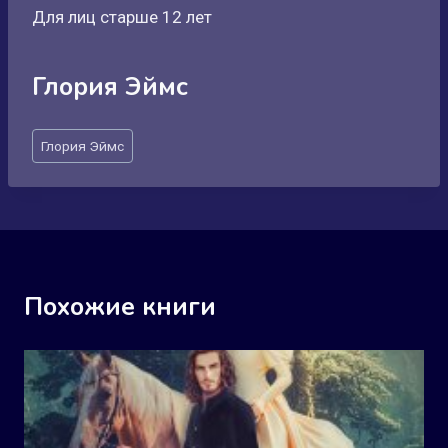
Для лиц старше 12 лет
Глория Эймс
Метки
Глория Эймс
записи:
Похожие книги