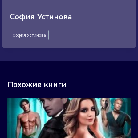
София Устинова
Метки
София Устинова
записи:
Похожие книги