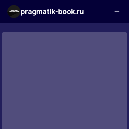
Перейти
pragmatik-book.ru
к
содержимому