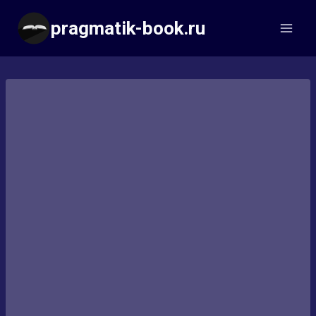
Перейти
pragmatik-book.ru
к
содержимому