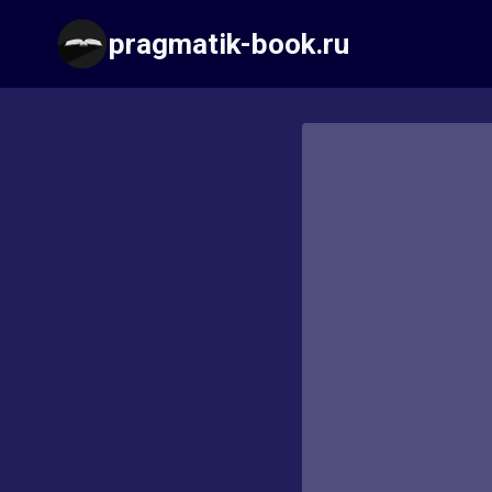
Перейти
pragmatik-book.ru
к
содержимому