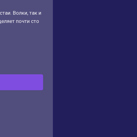
таи. Волки, так и
деляет почти сто