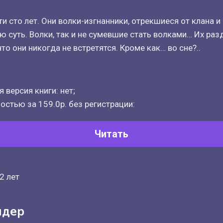
и сто лет. Они волки-изгнанники, отрекшиеся от клана и с
ю суть. Волки, так и не сумевшие стать волками… Их раз
что они никогда не встретятся. Кроме как… во сне?..
 версия книги: нет;
остью за 159.0р. без регистрации:
Читать
2 лет
йдер