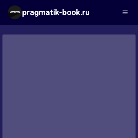
Перейти
pragmatik-book.ru
к
содержимому