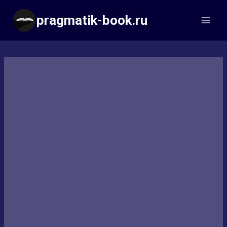
Перейти
pragmatik-book.ru
к
содержимому