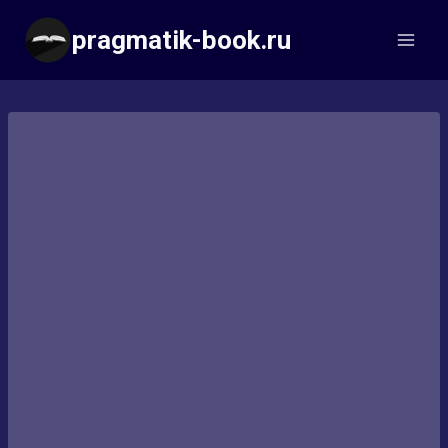
Перейти
pragmatik-book.ru
к
содержимому