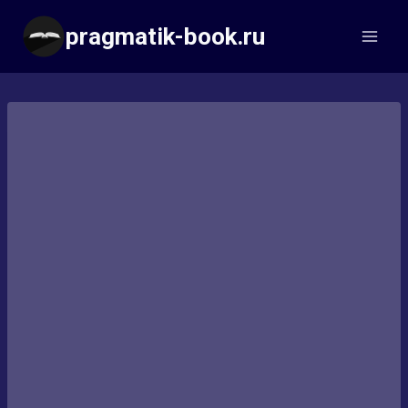
Перейти
pragmatik-book.ru
к
содержимому