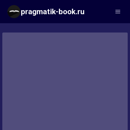
Перейти
pragmatik-book.ru
к
содержимому