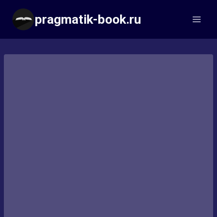
Перейти
pragmatik-book.ru
к
содержимому