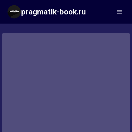
Перейти
pragmatik-book.ru
к
содержимому