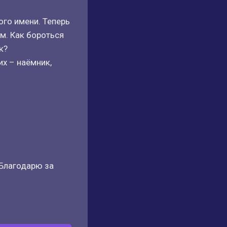
ого имени. Теперь
ом. Как бороться
к?
х – наёмник,
 Благодарю за