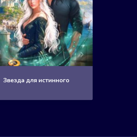
Звезда для истинного
Зверин