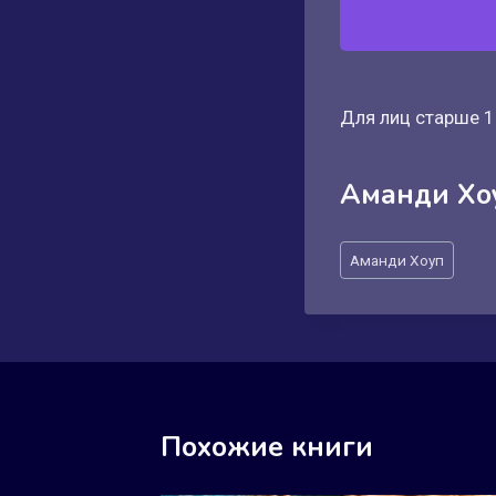
Для лиц старше 1
Аманди Хо
Метки
Аманди Хоуп
записи:
Похожие книги