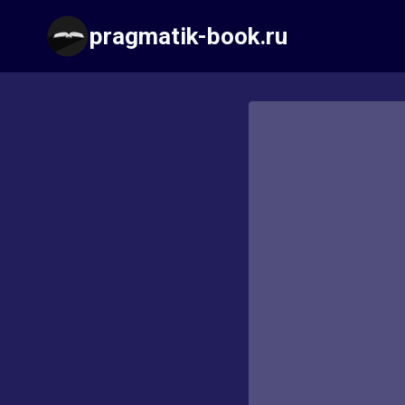
Перейти
pragmatik-book.ru
к
содержимому