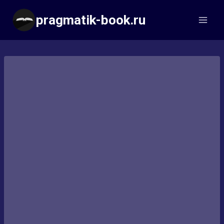
Перейти
pragmatik-book.ru
к
содержимому