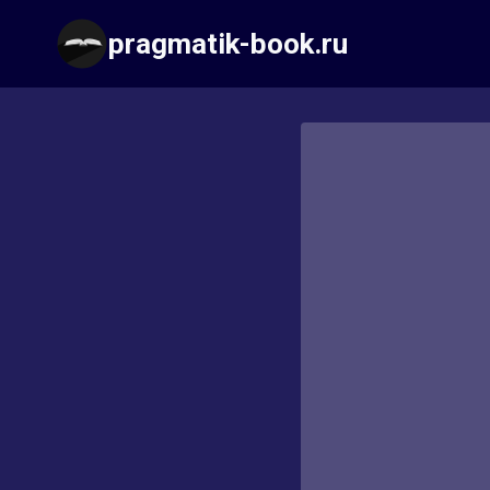
Перейти
pragmatik-book.ru
к
содержимому