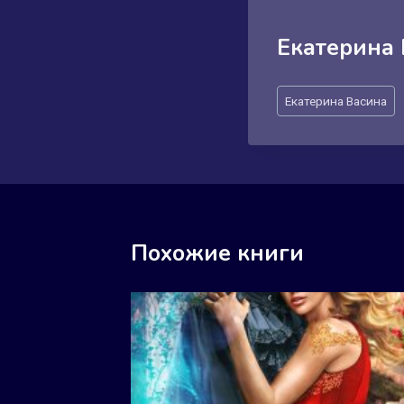
Екатерина
Метки
Екатерина Васина
записи:
Похожие книги