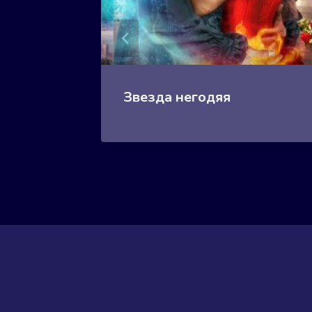
Книга 2
Звезда негодяя