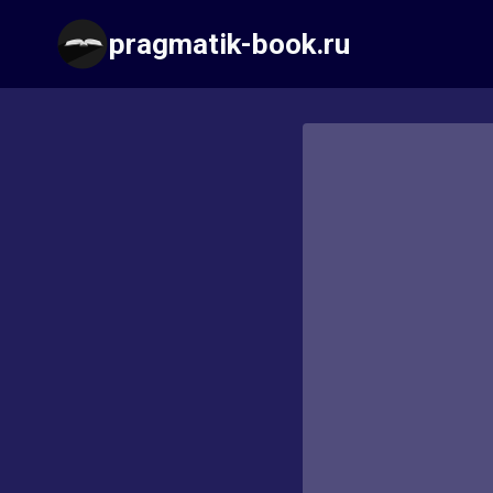
Перейти
pragmatik-book.ru
к
содержимому