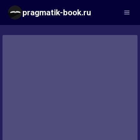
Перейти
pragmatik-book.ru
к
содержимому