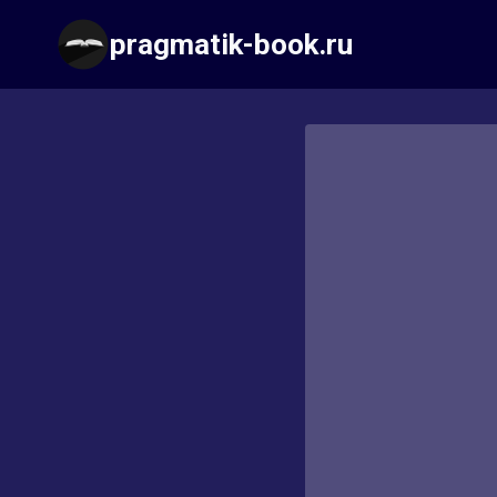
Перейти
pragmatik-book.ru
к
содержимому