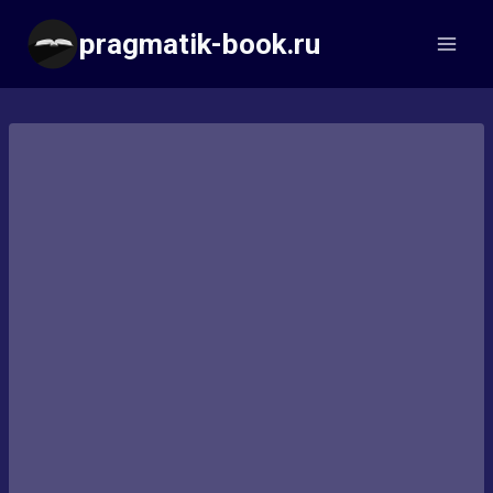
Перейти
pragmatik-book.ru
к
содержимому