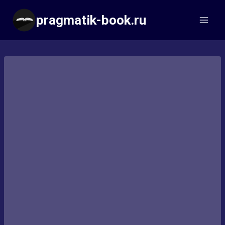
Перейти
pragmatik-book.ru
к
содержимому