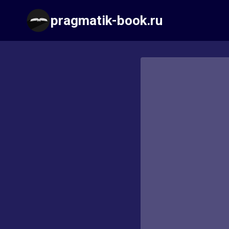
Перейти
pragmatik-book.ru
к
содержимому